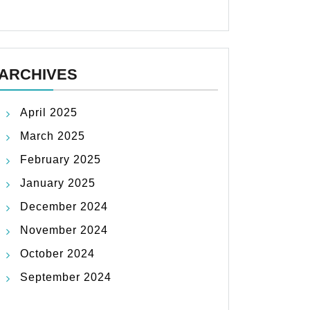
ARCHIVES
April 2025
March 2025
February 2025
January 2025
December 2024
November 2024
October 2024
September 2024