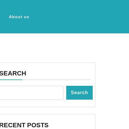
About us
SEARCH
Search
RECENT POSTS