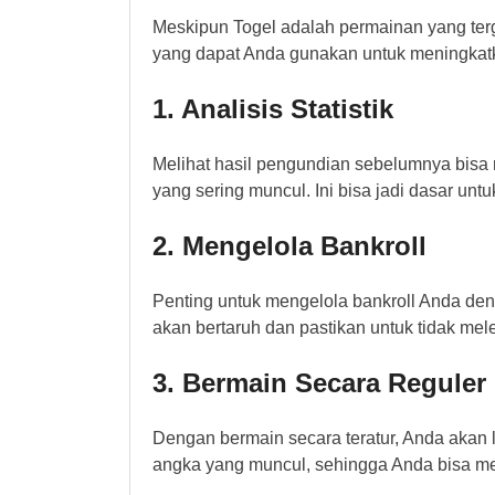
Meskipun Togel adalah permainan yang ter
yang dapat Anda gunakan untuk meningkat
1. Analisis Statistik
Melihat hasil pengundian sebelumnya bis
yang sering muncul. Ini bisa jadi dasar unt
2. Mengelola Bankroll
Penting untuk mengelola bankroll Anda de
akan bertaruh dan pastikan untuk tidak mel
3. Bermain Secara Reguler
Dengan bermain secara teratur, Anda akan 
angka yang muncul, sehingga Anda bisa mem