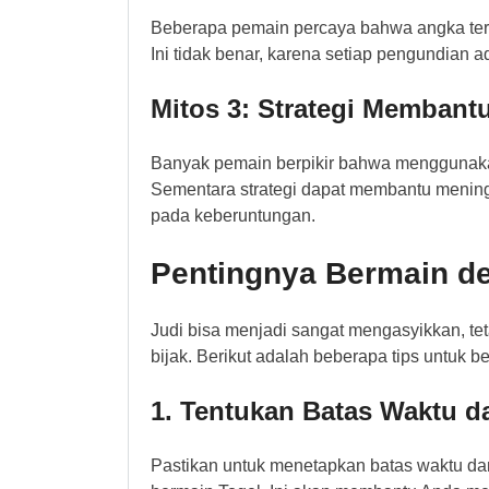
Beberapa pemain percaya bahwa angka terte
Ini tidak benar, karena setiap pengundian 
Mitos 3: Strategi Memban
Banyak pemain berpikir bahwa menggunakan
Sementara strategi dapat membantu meningk
pada keberuntungan.
Pentingnya Bermain de
Judi bisa menjadi sangat mengasyikkan, tet
bijak. Berikut adalah beberapa tips untuk 
1. Tentukan Batas Waktu 
Pastikan untuk menetapkan batas waktu da