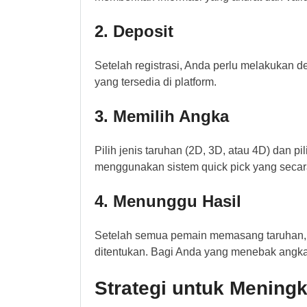
2. Deposit
Setelah registrasi, Anda perlu melakukan d
yang tersedia di platform.
3. Memilih Angka
Pilih jenis taruhan (2D, 3D, atau 4D) dan p
menggunakan sistem quick pick yang secar
4. Menunggu Hasil
Setelah semua pemain memasang taruhan, 
ditentukan. Bagi Anda yang menebak angk
Strategi untuk Mening