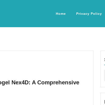
Home
Privacy Policy
Togel Nex4D: A Comprehensive