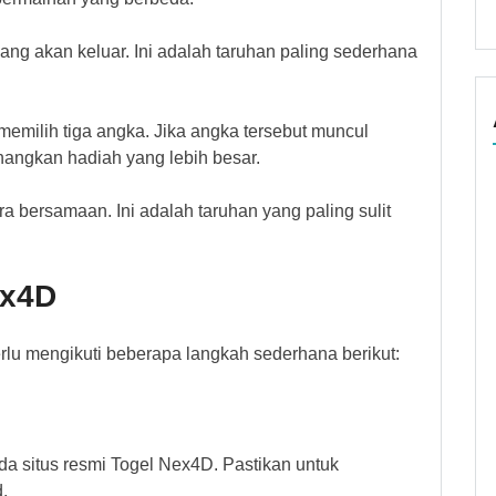
g akan keluar. Ini adalah taruhan paling sederhana
emilih tiga angka. Jika angka tersebut muncul
angkan hadiah yang lebih besar.
bersamaan. Ini adalah taruhan yang paling sulit
ex4D
lu mengikuti beberapa langkah sederhana berikut:
 situs resmi Togel Nex4D. Pastikan untuk
.