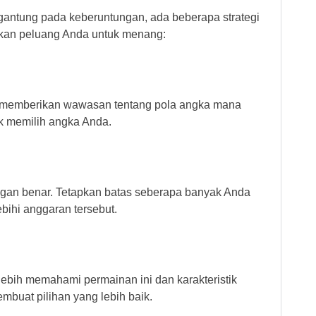
gantung pada keberuntungan, ada beberapa strategi
kan peluang Anda untuk menang:
a memberikan wawasan tentang pola angka mana
uk memilih angka Anda.
ngan benar. Tetapkan batas seberapa banyak Anda
ebihi anggaran tersebut.
lebih memahami permainan ini dan karakteristik
buat pilihan yang lebih baik.