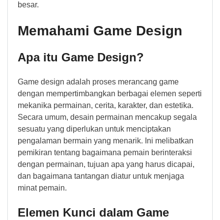
besar.
Memahami Game Design
Apa itu Game Design?
Game design adalah proses merancang game
dengan mempertimbangkan berbagai elemen seperti
mekanika permainan, cerita, karakter, dan estetika.
Secara umum, desain permainan mencakup segala
sesuatu yang diperlukan untuk menciptakan
pengalaman bermain yang menarik. Ini melibatkan
pemikiran tentang bagaimana pemain berinteraksi
dengan permainan, tujuan apa yang harus dicapai,
dan bagaimana tantangan diatur untuk menjaga
minat pemain.
Elemen Kunci dalam Game