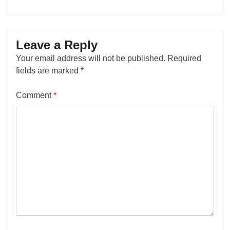
Leave a Reply
Your email address will not be published.
Required
fields are marked
*
Comment
*