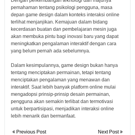
Dengan perkembangan teknologi dan majunya
pemahaman tentang psikologi pengguna, masa
depan game design dalam konteks interaksi online
terlihat menjanjikan. Kemajuan dalam bidang
kecerdasan buatan dan pembelajaran mesin juga
akan membuka pintu bagi inovasi baru yang dapat
meningkatkan pengalaman interaktif dengan cara
yang belum pernah ada sebelumnya.
Dalam kesimpulannya, game design bukan hanya
tentang menciptakan permainan, tetapi tentang
menciptakan pengalaman yang menawan dan
interaktif. Saat lebih banyak platform online mulai
mengadopsi prinsip-prinsip desain permainan,
pengguna akan semakin terlibat dan termotivasi
untuk berpartisipasi, menjadikan interaksi online
lebih menarik dan bermanfaat.
Previous Post
Next Post