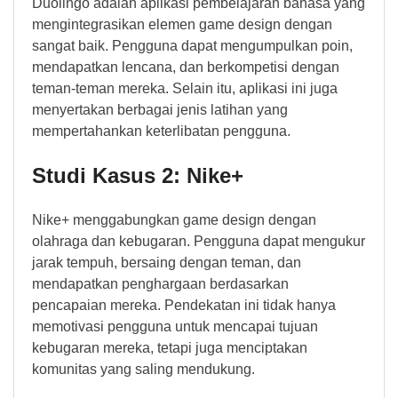
Duolingo adalah aplikasi pembelajaran bahasa yang
mengintegrasikan elemen game design dengan
sangat baik. Pengguna dapat mengumpulkan poin,
mendapatkan lencana, dan berkompetisi dengan
teman-teman mereka. Selain itu, aplikasi ini juga
menyertakan berbagai jenis latihan yang
mempertahankan keterlibatan pengguna.
Studi Kasus 2: Nike+
Nike+ menggabungkan game design dengan
olahraga dan kebugaran. Pengguna dapat mengukur
jarak tempuh, bersaing dengan teman, dan
mendapatkan penghargaan berdasarkan
pencapaian mereka. Pendekatan ini tidak hanya
memotivasi pengguna untuk mencapai tujuan
kebugaran mereka, tetapi juga menciptakan
komunitas yang saling mendukung.