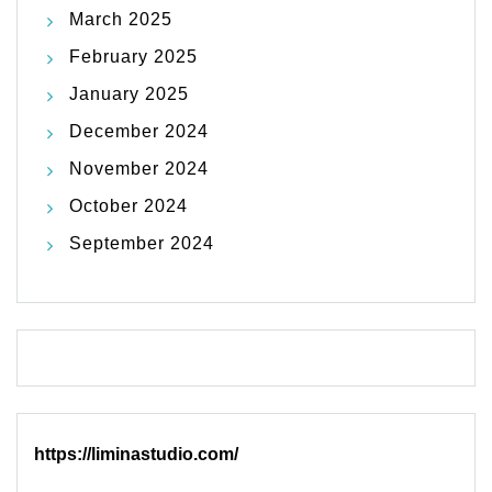
March 2025
February 2025
January 2025
December 2024
November 2024
October 2024
September 2024
https://liminastudio.com/