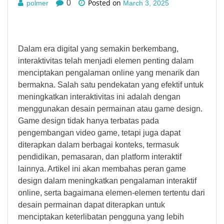
Posted on
0
polmer
March 3, 2025
Dalam era digital yang semakin berkembang,
interaktivitas telah menjadi elemen penting dalam
menciptakan pengalaman online yang menarik dan
bermakna. Salah satu pendekatan yang efektif untuk
meningkatkan interaktivitas ini adalah dengan
menggunakan desain permainan atau game design.
Game design tidak hanya terbatas pada
pengembangan video game, tetapi juga dapat
diterapkan dalam berbagai konteks, termasuk
pendidikan, pemasaran, dan platform interaktif
lainnya. Artikel ini akan membahas peran game
design dalam meningkatkan pengalaman interaktif
online, serta bagaimana elemen-elemen tertentu dari
desain permainan dapat diterapkan untuk
menciptakan keterlibatan pengguna yang lebih