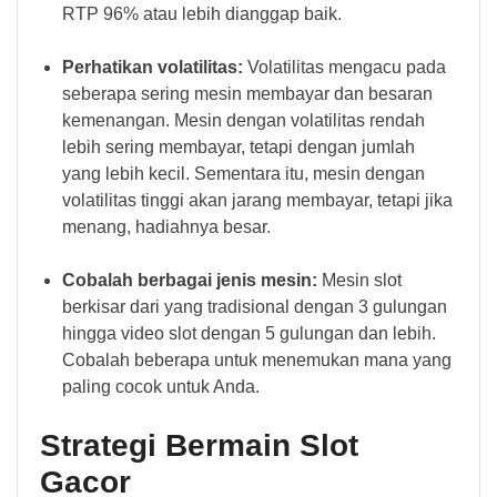
RTP 96% atau lebih dianggap baik.
Perhatikan volatilitas:
Volatilitas mengacu pada
seberapa sering mesin membayar dan besaran
kemenangan. Mesin dengan volatilitas rendah
lebih sering membayar, tetapi dengan jumlah
yang lebih kecil. Sementara itu, mesin dengan
volatilitas tinggi akan jarang membayar, tetapi jika
menang, hadiahnya besar.
Cobalah berbagai jenis mesin:
Mesin slot
berkisar dari yang tradisional dengan 3 gulungan
hingga video slot dengan 5 gulungan dan lebih.
Cobalah beberapa untuk menemukan mana yang
paling cocok untuk Anda.
Strategi Bermain Slot
Gacor