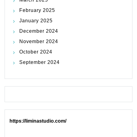
February 2025
January 2025
December 2024
November 2024
October 2024
September 2024
https://liminastudio.com/