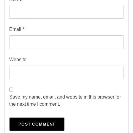
Email
*
Website
Save my name, email, and website in this browser for
the next time I comment.