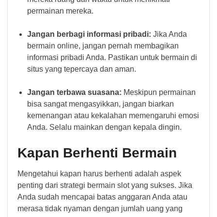
permainan mereka.
Jangan berbagi informasi pribadi:
Jika Anda
bermain online, jangan pernah membagikan
informasi pribadi Anda. Pastikan untuk bermain di
situs yang tepercaya dan aman.
Jangan terbawa suasana:
Meskipun permainan
bisa sangat mengasyikkan, jangan biarkan
kemenangan atau kekalahan memengaruhi emosi
Anda. Selalu mainkan dengan kepala dingin.
Kapan Berhenti Bermain
Mengetahui kapan harus berhenti adalah aspek
penting dari strategi bermain slot yang sukses. Jika
Anda sudah mencapai batas anggaran Anda atau
merasa tidak nyaman dengan jumlah uang yang