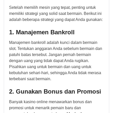
Setelah memilih mesin yang tepat, penting untuk
memiliki strategi yang solid saat bermain. Berikut ini
adalah beberapa strategi yang dapat Anda gunakan:
1. Manajemen Bankroll
Manajemen bankroll adalah kunci dalam bermain
slot. Tentukan anggaran Anda sebelum bermain dan
patuhi batas tersebut. Jangan pernah bermain
dengan uang yang tidak dapat Anda rugikan.
Pisahkan uang untuk bermain dan uang untuk
kebutuhan sehari-hari, sehingga Anda tidak merasa
terbebani saat bermain.
2. Gunakan Bonus dan Promosi
Banyak kasino online menawarkan bonus dan
promosi untuk menarik pemain baru dan