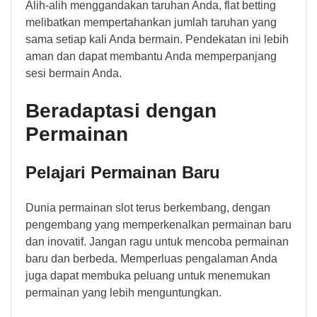
Alih-alih menggandakan taruhan Anda, flat betting
melibatkan mempertahankan jumlah taruhan yang
sama setiap kali Anda bermain. Pendekatan ini lebih
aman dan dapat membantu Anda memperpanjang
sesi bermain Anda.
Beradaptasi dengan
Permainan
Pelajari Permainan Baru
Dunia permainan slot terus berkembang, dengan
pengembang yang memperkenalkan permainan baru
dan inovatif. Jangan ragu untuk mencoba permainan
baru dan berbeda. Memperluas pengalaman Anda
juga dapat membuka peluang untuk menemukan
permainan yang lebih menguntungkan.