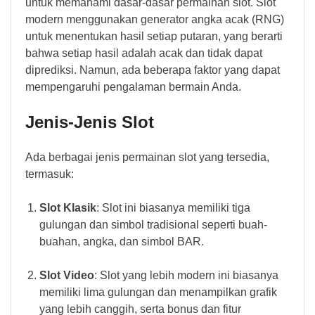
untuk memahami dasar-dasar permainan slot. Slot
modern menggunakan generator angka acak (RNG)
untuk menentukan hasil setiap putaran, yang berarti
bahwa setiap hasil adalah acak dan tidak dapat
diprediksi. Namun, ada beberapa faktor yang dapat
mempengaruhi pengalaman bermain Anda.
Jenis-Jenis Slot
Ada berbagai jenis permainan slot yang tersedia,
termasuk:
Slot Klasik
: Slot ini biasanya memiliki tiga
gulungan dan simbol tradisional seperti buah-
buahan, angka, dan simbol BAR.
Slot Video
: Slot yang lebih modern ini biasanya
memiliki lima gulungan dan menampilkan grafik
yang lebih canggih, serta bonus dan fitur