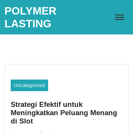
Skip
POLYMER
to
content
LASTING
Uncategorized
Strategi Efektif untuk
Meningkatkan Peluang Menang
di Slot