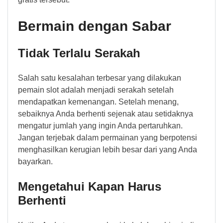
Bermain dengan Sabar
Tidak Terlalu Serakah
Salah satu kesalahan terbesar yang dilakukan
pemain slot adalah menjadi serakah setelah
mendapatkan kemenangan. Setelah menang,
sebaiknya Anda berhenti sejenak atau setidaknya
mengatur jumlah yang ingin Anda pertaruhkan.
Jangan terjebak dalam permainan yang berpotensi
menghasilkan kerugian lebih besar dari yang Anda
bayarkan.
Mengetahui Kapan Harus
Berhenti