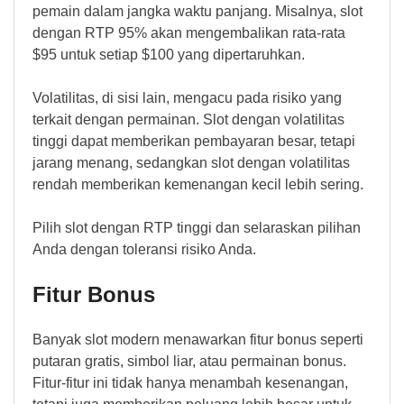
pemain dalam jangka waktu panjang. Misalnya, slot
dengan RTP 95% akan mengembalikan rata-rata
$95 untuk setiap $100 yang dipertaruhkan.
Volatilitas, di sisi lain, mengacu pada risiko yang
terkait dengan permainan. Slot dengan volatilitas
tinggi dapat memberikan pembayaran besar, tetapi
jarang menang, sedangkan slot dengan volatilitas
rendah memberikan kemenangan kecil lebih sering.
Pilih slot dengan RTP tinggi dan selaraskan pilihan
Anda dengan toleransi risiko Anda.
Fitur Bonus
Banyak slot modern menawarkan fitur bonus seperti
putaran gratis, simbol liar, atau permainan bonus.
Fitur-fitur ini tidak hanya menambah kesenangan,