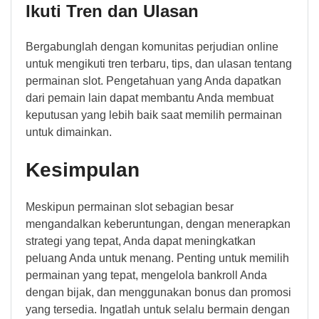
Ikuti Tren dan Ulasan
Bergabunglah dengan komunitas perjudian online
untuk mengikuti tren terbaru, tips, dan ulasan tentang
permainan slot. Pengetahuan yang Anda dapatkan
dari pemain lain dapat membantu Anda membuat
keputusan yang lebih baik saat memilih permainan
untuk dimainkan.
Kesimpulan
Meskipun permainan slot sebagian besar
mengandalkan keberuntungan, dengan menerapkan
strategi yang tepat, Anda dapat meningkatkan
peluang Anda untuk menang. Penting untuk memilih
permainan yang tepat, mengelola bankroll Anda
dengan bijak, dan menggunakan bonus dan promosi
yang tersedia. Ingatlah untuk selalu bermain dengan