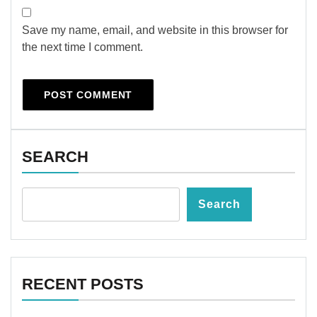
Save my name, email, and website in this browser for
the next time I comment.
SEARCH
Search
RECENT POSTS