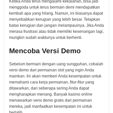
Ketika Anda terus mengalami kekalahan, bisa jadi
menggoda untuk terus bermain demi mendapatkan
kembali apa yang hilang. Namun, ini biasanya dapat
menyebabkan kerugian yang lebih besar. Tetapkan
batas kerugian dan jangan melampauinya. Jika Anda
merasa frustrasi atau tidak memiliki kesenangan lagi,
mungkin sudah waktunya untuk berhenti.
Mencoba Versi Demo
Sebelum bermain dengan uang sungguhan, cobalah
versi demo dari permainan slot yang ingin Anda
mainkan. Ini akan memberi Anda kesempatan untuk
memahami cara kerja permainan, fitur-fitur yang
ditawarkan, dan seberapa sering Anda dapat
mengharapkan menang. Banyak kasino online
menawarkan versi demo gratis dari permainan
mereka, jadi manfaatkan kesempatan ini untuk
berlatih.