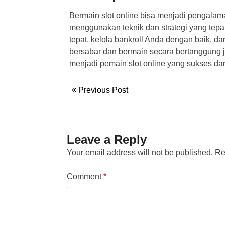
Bermain slot online bisa menjadi pengal
menggunakan teknik dan strategi yang tepa
tepat, kelola bankroll Anda dengan baik, d
bersabar dan bermain secara bertanggung 
menjadi pemain slot online yang sukses da
Previous Post
Leave a Reply
Your email address will not be published.
Re
Comment
*