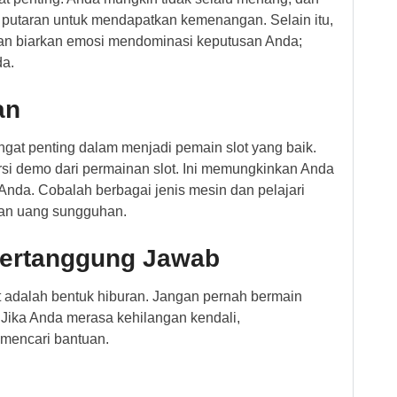
putaran untuk mendapatkan kemenangan. Selain itu,
an biarkan emosi mendominasi keputusan Anda;
da.
an
ngat penting dalam menjadi pemain slot yang baik.
si demo dari permainan slot. Ini memungkinkan Anda
Anda. Cobalah berbagai jenis mesin dan pelajari
gan uang sungguhan.
Bertanggung Jawab
t adalah bentuk hiburan. Jangan pernah bermain
 Jika Anda merasa kehilangan kendali,
 mencari bantuan.