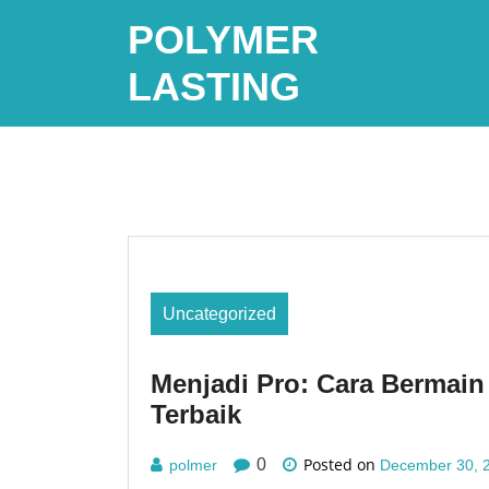
Skip
POLYMER
to
content
LASTING
Uncategorized
Menjadi Pro: Cara Bermain
Terbaik
Posted on
0
polmer
December 30, 