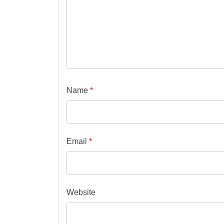
Name
*
Email
*
Website