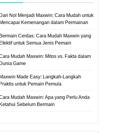
Dari Nol Menjadi Maxwin: Cara Mudah untuk
Mencapai Kemenangan dalam Permainan
Bermain Cerdas: Cara Mudah Maxwin yang
Efektif untuk Semua Jenis Pemain
Cara Mudah Maxwin: Mitos vs. Fakta dalam
Dunia Game
Maxwin Made Easy: Langkah-Langkah
Praktis untuk Pemain Pemula
Cara Mudah Maxwin: Apa yang Perlu Anda
Ketahui Sebelum Bermain